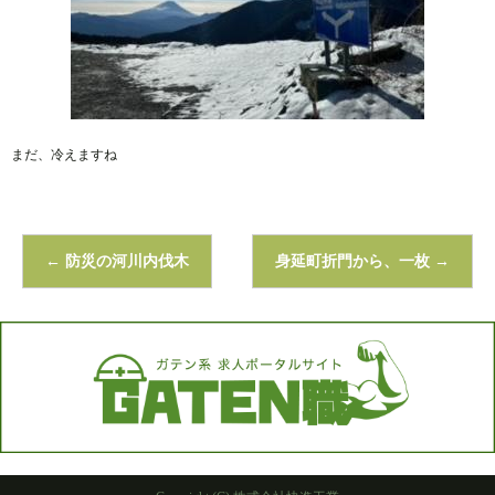
まだ、冷えますね
←
防災の河川内伐木
身延町折門から、一枚
→