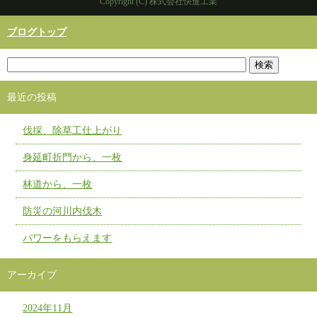
Copyright (C) 株式会社快進工業
ブログトップ
最近の投稿
伐採、除草工仕上がり
身延町折門から、一枚
林道から、一枚
防災の河川内伐木
パワーをもらえます
アーカイブ
2024年11月